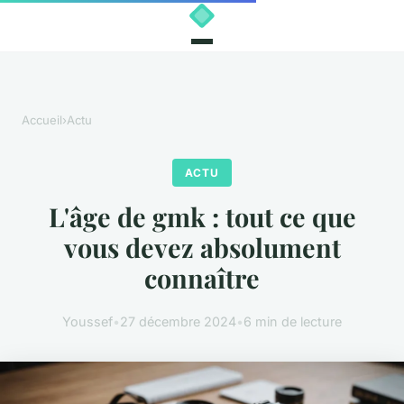
Accueil
›
Actu
ACTU
L'âge de gmk : tout ce que
vous devez absolument
connaître
Youssef
•
27 décembre 2024
•
6 min de lecture