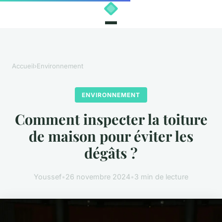
Accueil
›
Environnement
ENVIRONNEMENT
Comment inspecter la toiture
de maison pour éviter les
dégâts ?
Youssef
•
26 novembre 2024
•
3 min de lecture