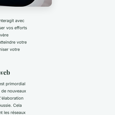
nteragit avec
er vos efforts
avère
atteindre votre
iser votre
 web
est primordial
er de nouveaux
L'élaboration
éussie. Cela
t les réseaux