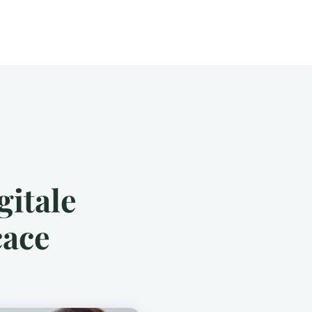
gitale
cace