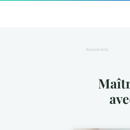
Accueil
›
Actu
Maîtr
ave