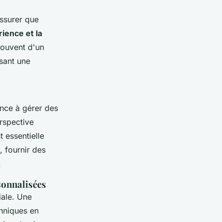
assurer que
rience et la
souvent d'un
ssant une
ence à gérer des
rspective
t essentielle
, fournir des
.
sonnalisées
iale. Une
hniques en