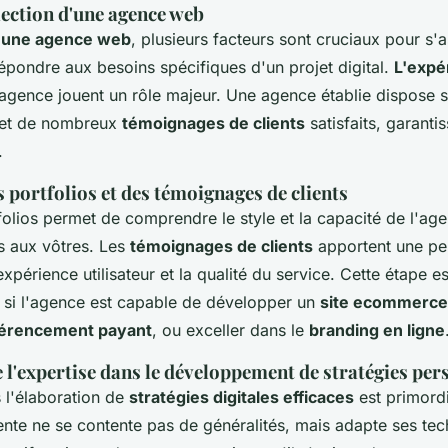
lection d'une agence web
d'une agence web
, plusieurs facteurs sont cruciaux pour s'
répondre aux besoins spécifiques d'un projet digital.
L'expé
agence jouent un rôle majeur. Une agence établie dispose 
e et de nombreux
témoignages de clients
satisfaits, garanti
.
 portfolios et des témoignages de clients
folios permet de comprendre le style et la capacité de l'ag
es aux vôtres. Les
témoignages de clients
apportent une pe
expérience utilisateur et la qualité du service. Cette étape es
 si l'agence est capable de développer un
site ecommerce
férencement payant
, ou exceller dans le
branding en ligne
 l'expertise dans le développement de stratégies per
 l'élaboration de
stratégies digitales efficaces
est primord
te ne se contente pas de généralités, mais adapte ses tec