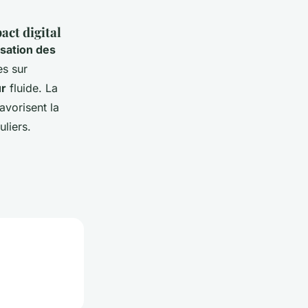
act digital
sation des
s sur
ur
fluide. La
avorisent la
uliers.