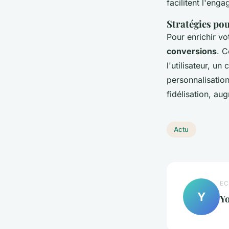
facilitent l'enga
Stratégies pou
Pour enrichir v
conversions
. C
l'utilisateur, un
personnalisatio
fidélisation, au
Actu
EC
Y
Y