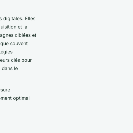
digitales. Elles
isition et la
agnes ciblées et
lique souvent
tégies
teurs clés pour
 dans le
esure
nement optimal