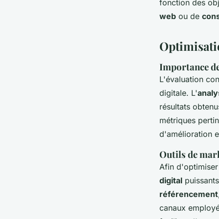
fonction des obj
web
ou de
cons
Optimisatio
Importance de 
L'évaluation co
digitale
. L'
analy
résultats obtenu
métriques pertin
d'amélioration 
Outils de mark
Afin d'optimiser 
digital
puissants 
référencement
canaux employés.