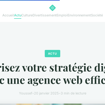
Accueil
Actu
Culture
Divertissement
Emploi
Environnement
Société
ACTU
isez votre stratégie di
c une agence web effi
Youssef
•
20 janvier 2025
•
3 min de lecture