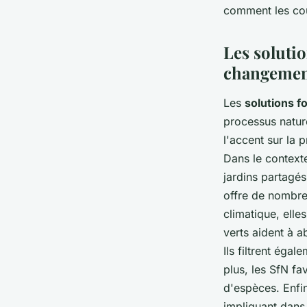
comment les coû
Les solutio
changemen
Les
solutions f
processus nature
l'accent sur la 
Dans le contexte
jardins partagés
offre de nombreu
climatique, elle
verts aident à a
Ils filtrent égal
plus, les SfN fav
d'espèces. Enfin
impliquant dans