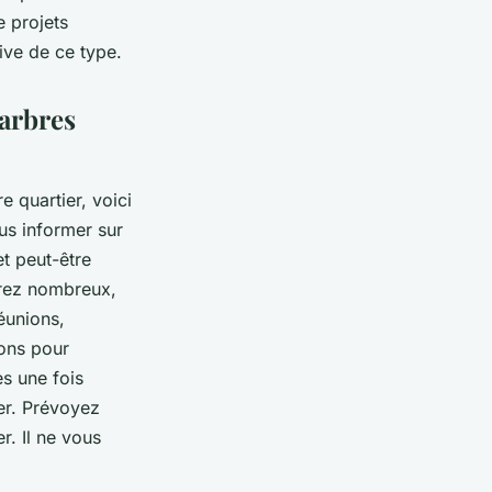
e projets
ive de ce type.
'arbres
e quartier, voici
us informer sur
et peut-être
erez nombreux,
éunions,
bons pour
es une fois
er. Prévoyez
r. Il ne vous