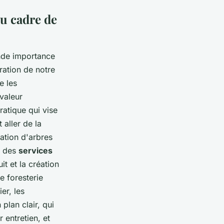
du cadre de
nde importance
ration de notre
e les
 valeur
ratique qui vise
 aller de la
tation d'arbres
t des
services
t et la création
e foresterie
er, les
 plan clair, qui
 entretien, et