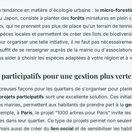
e tendance en matière d'écologie urbaine : le
micro-foresti
du Japon, consiste à planter des
forêts
miniatures en plein 
ts, qui ne prennent pas plus de place qu'un terrain de tennis
pèces locales et permettent de créer des îlots de biodiversi
our organiser une telle initiative, il ne faut pas nécessaireme
 suffit de se renseigner auprès de la mairie ou d'association
s aider à choisir les espèces adaptées à votre région et à v
 participatifs pour une gestion plus verte 
breuses façons pour les quartiers de s'organiser pour plant
projets participatifs
sont une excellente solution. Ces initia
s mairies, permettent aux habitants de prendre part à la
ge
xemple, à
Paris
, le projet "1000 arbres pour Paris" invite les
es dans leur quartier. Ce type de projets permet non seulem
, mais aussi de créer du
lien social
et de sensibiliser les habi