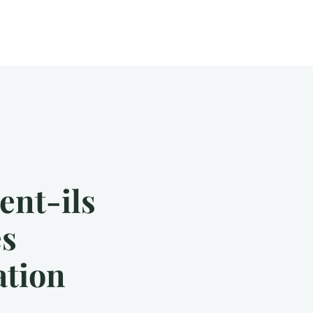
ent-ils
es
ation