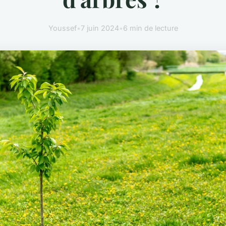
Youssef
•
7 juin 2024
•
6 min de lecture