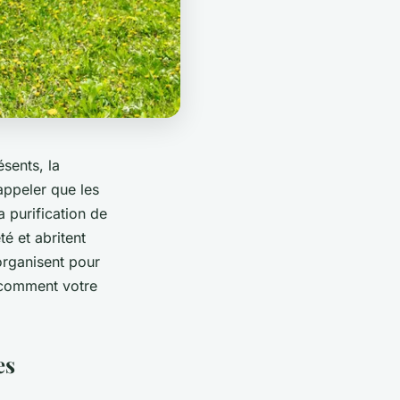
sents, la
appeler que les
a purification de
té et abritent
organisent pour
t comment votre
es