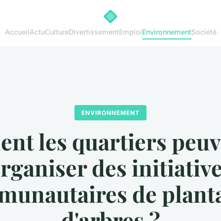
Accueil
Actu
Culture
Divertissement
Emploi
Environnement
Société
ENVIRONNEMENT
t les quartiers peuv
rganiser des initiativ
unautaires de plant
d'arbres ?