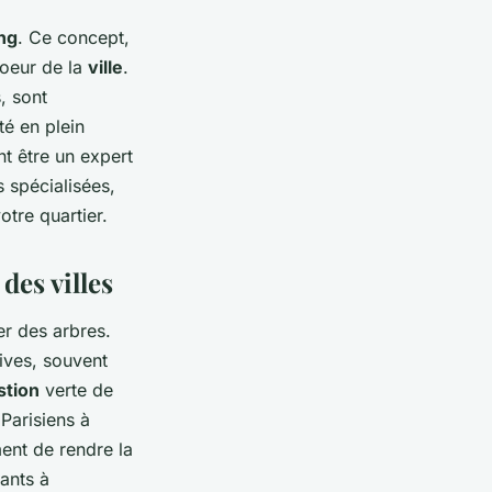
ng
. Ce concept,
coeur de la
ville
.
, sont
té en plein
nt être un expert
s spécialisées,
otre quartier.
des villes
er des arbres.
tives, souvent
stion
verte de
 Parisiens à
ent de rendre la
tants à