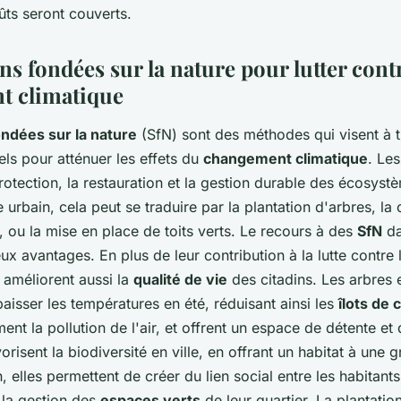
ts seront couverts.
ns fondées sur la nature pour lutter contr
t climatique
ondées sur la nature
(SfN) sont des méthodes qui visent à ti
ls pour atténuer les effets du
changement climatique
. Le
protection, la restauration et la gestion durable des écosyst
 urbain, cela peut se traduire par la plantation d'arbres, la 
, ou la mise en place de toits verts. Le recours à des
SfN
da
x avantages. En plus de leur contribution à la lutte contr
s améliorent aussi la
qualité de vie
des citadins. Les arbres 
baisser les températures en été, réduisant ainsi les
îlots de 
ement la pollution de l'air, et offrent un espace de détente et 
orisent la biodiversité en ville, en offrant un habitat à une 
, elles permettent de créer du lien social entre les habitants
 la gestion des
espaces verts
de leur quartier. La plantatio