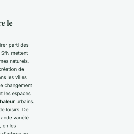
e le
rer parti des
s SfN mettent
èmes naturels.
création de
ns les villes
e le changement
et les espaces
chaleur
urbains.
de loisirs. De
grande variété
, en les
n d'arbres en