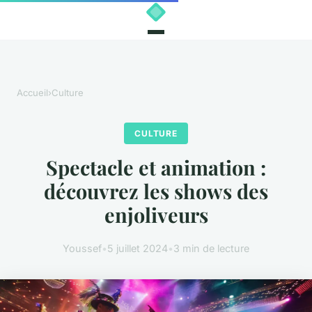
Accueil
›
Culture
CULTURE
Spectacle et animation :
découvrez les shows des
enjoliveurs
Youssef
•
5 juillet 2024
•
3 min de lecture