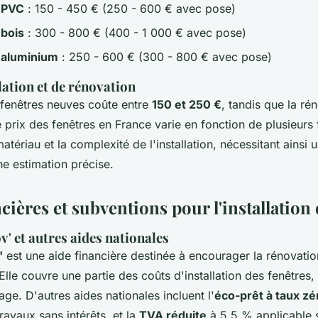
 PVC
: 150 - 450 € (250 - 600 € avec pose)
 bois
: 300 - 800 € (400 - 1 000 € avec pose)
 aluminium
: 250 - 600 € (300 - 800 € avec pose)
lation et de rénovation
e fenêtres neuves coûte entre
150 et 250 €
, tandis que la ré
e prix des fenêtres en France varie en fonction de plusieurs 
 matériau et la complexité de l'installation, nécessitant ainsi
ne estimation précise.
cières et subventions pour l'installation 
 et autres aides nationales
'
est une aide financière destinée à encourager la rénovati
lle couvre une partie des coûts d'installation des fenêtres,
e. D'autres aides nationales incluent l'
éco-prêt à taux zé
travaux sans intérêts, et la
TVA réduite
à 5,5 % applicable s