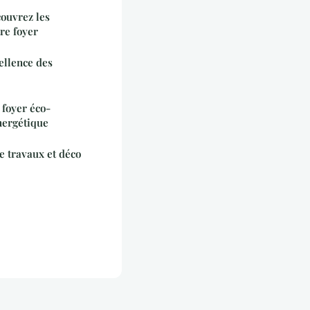
couvrez les
re foyer
ellence des
 foyer éco-
nergétique
e travaux et déco