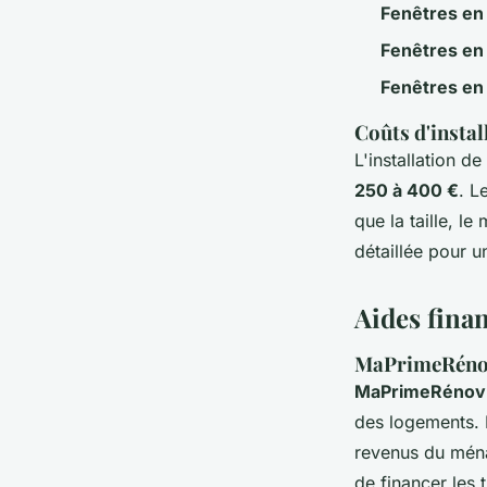
Fenêtres en
Fenêtres en
Fenêtres en
Coûts d'instal
L'installation d
250 à 400 €
. L
que la taille, le
détaillée pour u
Aides finan
MaPrimeRénov'
MaPrimeRénov
des logements. E
revenus du ménag
de financer les 