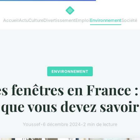
Accueil
Actu
Culture
Divertissement
Emploi
Environnement
Société
ENVIRONNEMENT
s fenêtres en France :
que vous devez savoir
Youssef
•
6 décembre 2024
•
2 min de lecture