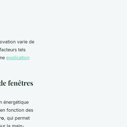
novation varie de
facteurs tels
 une
explication
de fenêtres
on énergétique
 en fonction des
ro
, qui permet
ur la main-