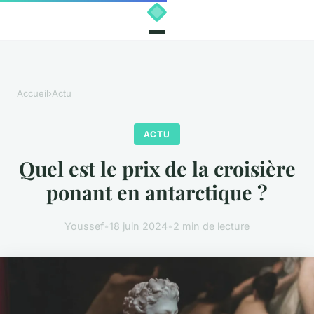
Accueil
›
Actu
ACTU
Quel est le prix de la croisière
ponant en antarctique ?
Youssef
•
18 juin 2024
•
2 min de lecture