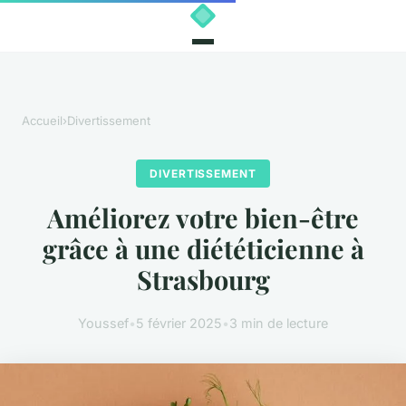
Accueil
›
Divertissement
DIVERTISSEMENT
Améliorez votre bien-être
grâce à une diététicienne à
Strasbourg
Youssef
•
5 février 2025
•
3 min de lecture