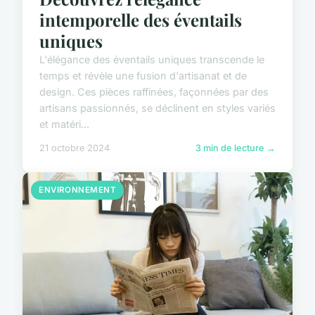
intemporelle des éventails
uniques
L'élégance des éventails uniques transcende le
temps et révèle une fusion d'artisanat et de
design. Ces pièces raffinées, façonnées par des
artisans passionnés, se déclinent en styles variés
et matéri...
21 octobre 2024
3 min de lecture →
ENVIRONNEMENT