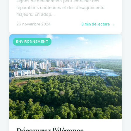
signes de détérioration peut entraîner des
réparations coûteuses et des désagréments
majeurs. En adop...
26 novembre 2024
3 min de lecture →
ENVIRONNEMENT
Découvrez l'élégance