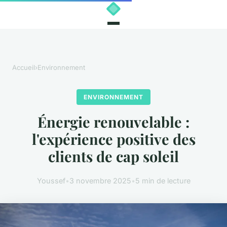
Accueil
›
Environnement
ENVIRONNEMENT
Énergie renouvelable :
l'expérience positive des
clients de cap soleil
Youssef
•
3 novembre 2025
•
5 min de lecture