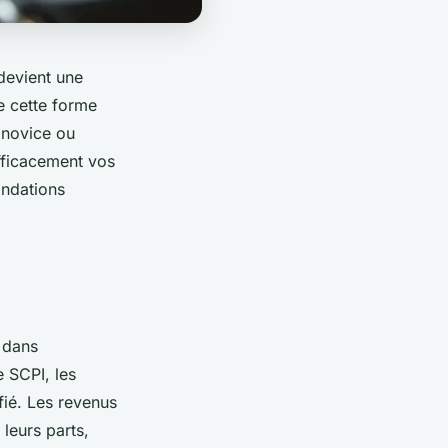
devient une
e cette forme
 novice ou
efficacement vos
andations
 dans
e SCPI, les
fié. Les revenus
leurs parts,