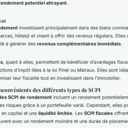
rendement potentiel attrayant
.
I
ent
ndement
investissent principalement dans des biens comme
ces, hôtels) et visent à offrir des revenus réguliers. Elles
ité à générer des
revenus complémentaires immédiats
.
es
, quant à elles, permettent de bénéficier d’avantages fisc
ions d’impôt liées à la loi Pinel ou Malraux. Elles sont idé
iser leur fiscalité tout en investissant dans l’immobilier.
nconvénients des différents types de SCPI
des SCPI de rendement
incluent un rendement potentiellem
des risques grâce à un portefeuille varié. Cependant, elles p
 en capital et une
liquidité limitée
. Les
SCPI fiscales
offren
vent avec un rendement moindre et une durée de placemen