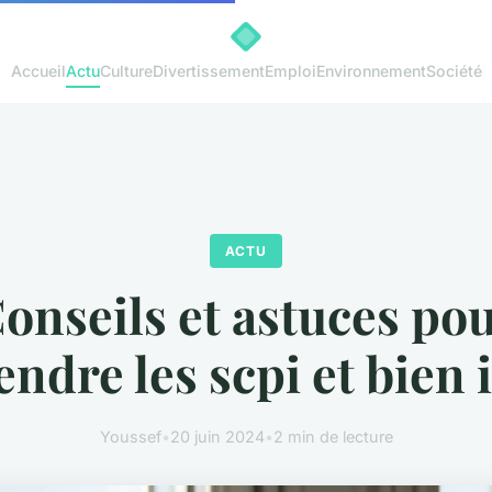
Accueil
Actu
Culture
Divertissement
Emploi
Environnement
Société
ACTU
onseils et astuces po
dre les scpi et bien 
Youssef
•
20 juin 2024
•
2 min de lecture