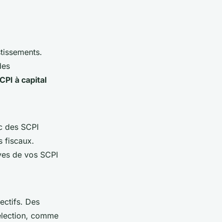
estissements.
des
SCPI à capital
ec des SCPI
s fiscaux.
ives de vos SCPI
ectifs. Des
sélection, comme