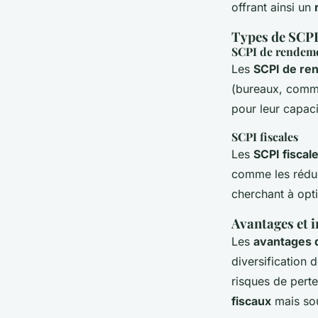
offrant ainsi un
Types de SCP
SCPI de rendem
Les
SCPI de re
(bureaux, commer
pour leur capac
SCPI fiscales
Les
SCPI fiscal
comme les réduct
cherchant à optim
Avantages et i
Les
avantages 
diversification 
risques de perte
fiscaux
mais sou