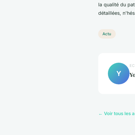
la qualité du pa
détaillées, n'hé
Actu
EC
Y
Y
← Voir tous les a