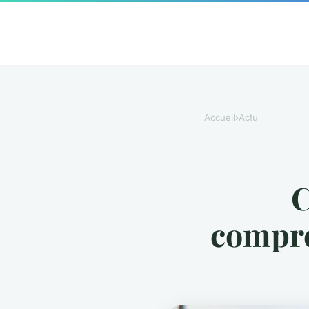
Accueil
›
Actu
C
compren