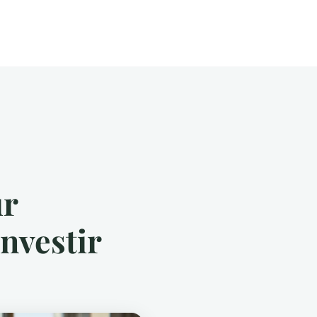
ur
investir