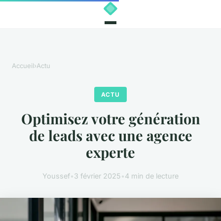
Accueil
›
Actu
ACTU
Optimisez votre génération
de leads avec une agence
experte
Youssef
•
3 février 2025
•
4 min de lecture