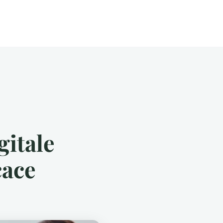
gitale
cace