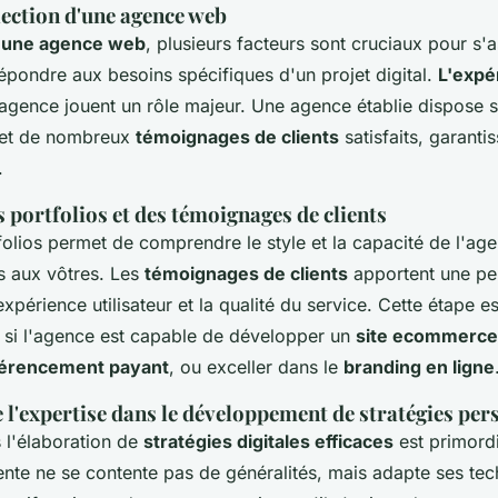
lection d'une agence web
d'une agence web
, plusieurs facteurs sont cruciaux pour s'
répondre aux besoins spécifiques d'un projet digital.
L'expé
agence jouent un rôle majeur. Une agence établie dispose 
e et de nombreux
témoignages de clients
satisfaits, garanti
.
 portfolios et des témoignages de clients
folios permet de comprendre le style et la capacité de l'ag
es aux vôtres. Les
témoignages de clients
apportent une pe
expérience utilisateur et la qualité du service. Cette étape es
 si l'agence est capable de développer un
site ecommerce
férencement payant
, ou exceller dans le
branding en ligne
 l'expertise dans le développement de stratégies per
 l'élaboration de
stratégies digitales efficaces
est primord
te ne se contente pas de généralités, mais adapte ses tec