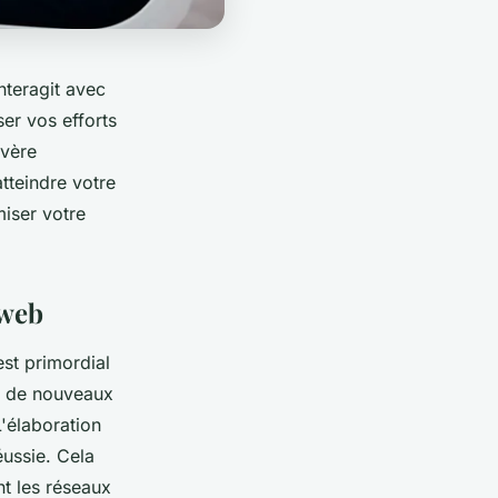
nteragit avec
er vos efforts
avère
atteindre votre
iser votre
 web
est primordial
er de nouveaux
L'élaboration
éussie. Cela
t les réseaux