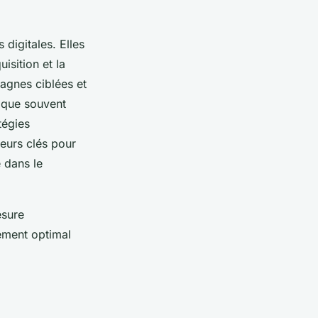
digitales. Elles
isition et la
agnes ciblées et
lique souvent
tégies
teurs clés pour
 dans le
esure
nement optimal