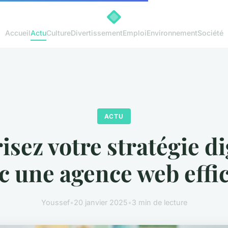
Accueil
Actu
Culture
Divertissement
Emploi
Environnement
Société
ACTU
isez votre stratégie di
c une agence web effi
Youssef
•
20 janvier 2025
•
3 min de lecture