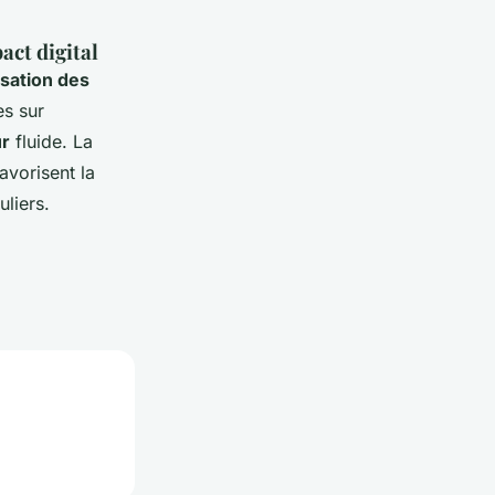
act digital
sation des
s sur
ur
fluide. La
avorisent la
uliers.