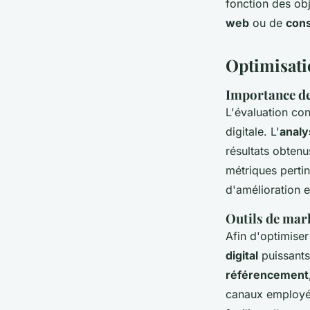
fonction des obj
web
ou de
cons
Optimisatio
Importance de 
L'évaluation co
digitale
. L'
analy
résultats obtenu
métriques pertin
d'amélioration 
Outils de mark
Afin d'optimiser 
digital
puissants 
référencement
canaux employés.