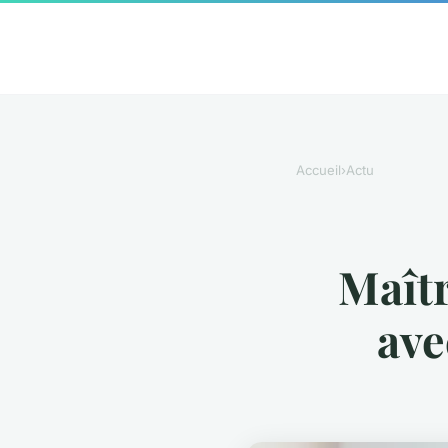
Accueil
›
Actu
Maîtr
ave