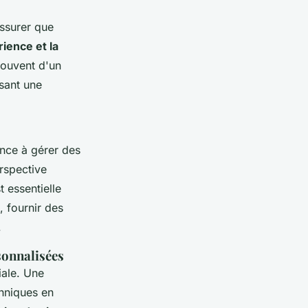
assurer que
rience et la
souvent d'un
ssant une
ence à gérer des
rspective
t essentielle
, fournir des
.
sonnalisées
iale. Une
hniques en