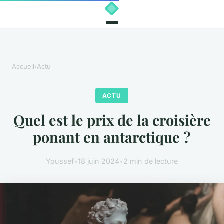
Accueil
›
Actu
ACTU
Quel est le prix de la croisière
ponant en antarctique ?
Youssef
•
18 juin 2024
•
2 min de lecture