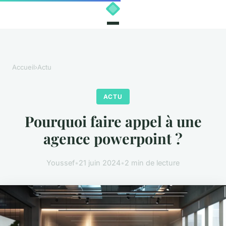
Accueil
›
Actu
ACTU
Pourquoi faire appel à une
agence powerpoint ?
Youssef
•
21 juin 2024
•
2 min de lecture